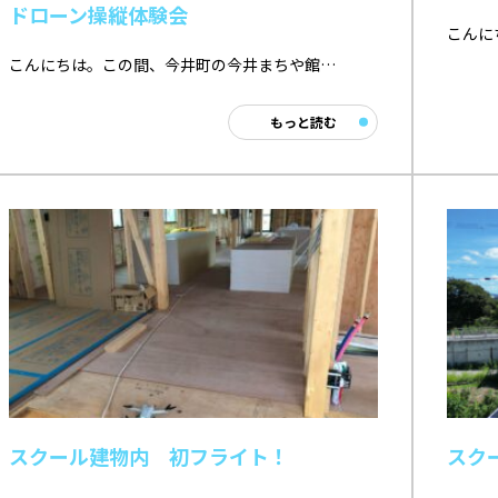
ドローン操縦体験会
こんに
こんにちは。この間、今井町の今井まちや館…
もっと読む
スクール建物内 初フライト！
スク