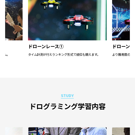
ドローンレース①
ドローンレ
ゲーム。
タイム計測が行えランキング形式で順位も競えます。
より難易度の高
STUDY
ドログラミング学習内容