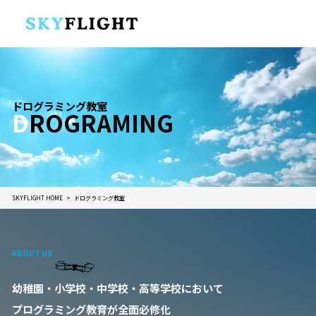
ドログラミング教室
D
ROGRAMING
SKYFLIGHT HOME
ドログラミング教室
ABOUT US
ABOUT US
ABOUT US
ABOUT US
楽しく学べる話題の最新教育
幼稚園・小学校・中学校・高等学校において
多くの小学校教員・保護者から
スカイファイトキッズスタジオ
5歳から始められるドローン×プログラミング教室
プログラミング教育が全面必修化
「子供に通わせたい」と支持されています。
ドログラミングコース