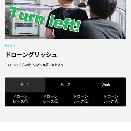
Part 1
ドローングリッシュ
ドローンの左右の動きなどを英語で覚えよう！
Part1
Part2
Work
ドローン
ドローン
ドローン
ドローン
レース①
レース②
レース③
レース④