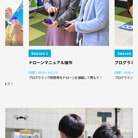
Season 1
Season 2
ドローンマニュアル操作
プログラミン
時間：65分×10コマ
時間：65分×1
プログラミング的思考をドローンを操縦して育もう！
プログラミング
てみよう！