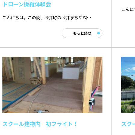
ドローン操縦体験会
こんに
こんにちは。この間、今井町の今井まちや館…
もっと読む
スクール建物内 初フライト！
スク